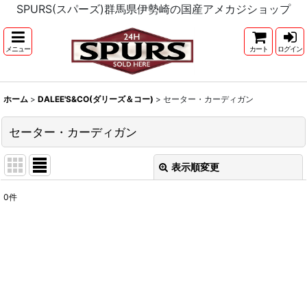
SPURS(スパーズ)群馬県伊勢崎の国産アメカジショップ
メニュー
カート
ログイン
ホーム
>
DALEE'S&CO(ダリーズ＆コー)
>
セーター・カーディガン
セーター・カーディガン
表示順変更
閉じる
0
件
表示数
:
並び順
:
絞り込む