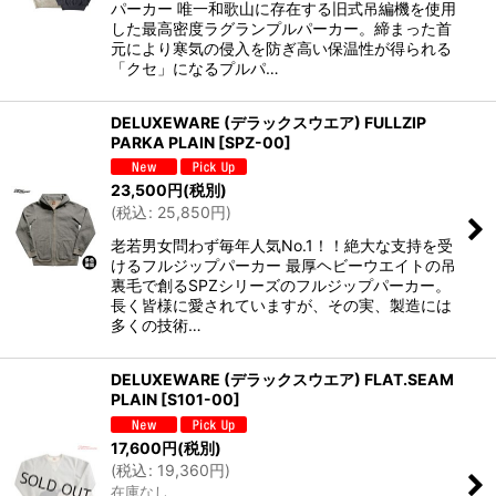
パーカー 唯一和歌山に存在する旧式吊編機を使用
した最高密度ラグランプルパーカー。締まった首
元により寒気の侵入を防ぎ高い保温性が得られる
「クセ」になるプルパ…
DELUXEWARE (デラックスウエア) FULLZIP
PARKA PLAIN
[
SPZ-00
]
23,500
円
(税別)
(
税込
:
25,850
円
)
老若男女問わず毎年人気No.1！！絶大な支持を受
けるフルジップパーカー 最厚ヘビーウエイトの吊
裏毛で創るSPZシリーズのフルジップパーカー。
長く皆様に愛されていますが、その実、製造には
多くの技術…
DELUXEWARE (デラックスウエア) FLAT.SEAM
PLAIN
[
S101-00
]
17,600
円
(税別)
(
税込
:
19,360
円
)
在庫なし