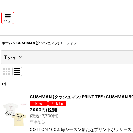
メニュー
ホーム
>
CUSHMAN(クッシュマン)
>
Tシャツ
Tシャツ
1
件
表示数
:
CUSHMAN (クッシュマン) PRINT TEE (CUSHMAN B
並び順
:
7,000
円
(税別)
(
税込
:
7,700
円
)
在庫なし
COTTON 100% 毎シーズン新たなプリントがリ