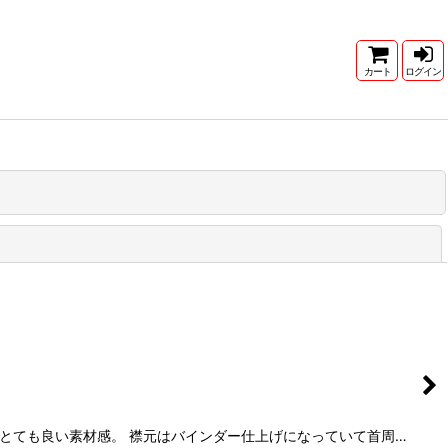
カート
ログイン
閉じる
地がとても良い素材感。 襟元はバインダー仕上げになっていて首周…