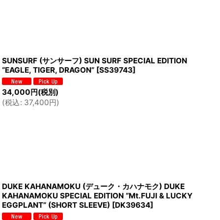
SUNSURF (サンサーフ) SUN SURF SPECIAL EDITION
“EAGLE, TIGER, DRAGON”
[
SS39743
]
34,000
円
(税別)
(
税込
:
37,400
円
)
DUKE KAHANAMOKU (デューク・カハナモク) DUKE
KAHANAMOKU SPECIAL EDITION “Mt.FUJI & LUCKY
EGGPLANT” (SHORT SLEEVE)
[
DK39634
]