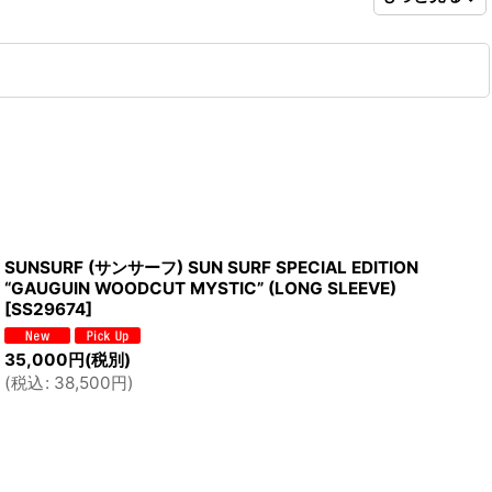
SUNSURF (サンサーフ) SUN SURF SPECIAL EDITION
“GAUGUIN WOODCUT MYSTIC” (LONG SLEEVE)
[
SS29674
]
35,000
円
(税別)
(
税込
:
38,500
円
)