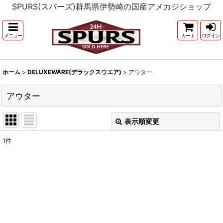
SPURS(スパーズ)群馬県伊勢崎の国産アメカジショップ
メニュー
カート
ログイン
ホーム
>
DELUXEWARE(デラックスウエア)
>
アウター
アウター
表示順変更
閉じる
1
件
表示数
:
並び順
:
絞り込む