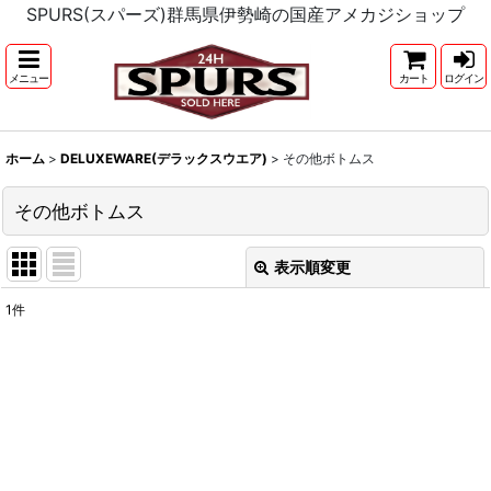
SPURS(スパーズ)群馬県伊勢崎の国産アメカジショップ
メニュー
カート
ログイン
ホーム
>
DELUXEWARE(デラックスウエア)
>
その他ボトムス
その他ボトムス
表示順変更
閉じる
1
件
表示数
:
並び順
:
絞り込む