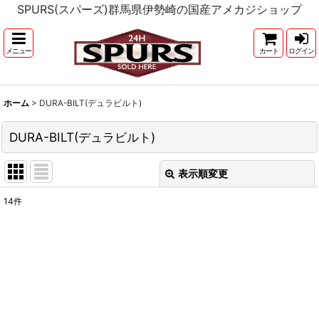
SPURS(スパーズ)群馬県伊勢崎の国産アメカジショップ
メニュー
カート
ログイン
ホーム
>
DURA-BILT(デュラビルト)
DURA-BILT(デュラビルト)
表示順変更
閉じる
14
件
表示数
:
並び順
:
絞り込む