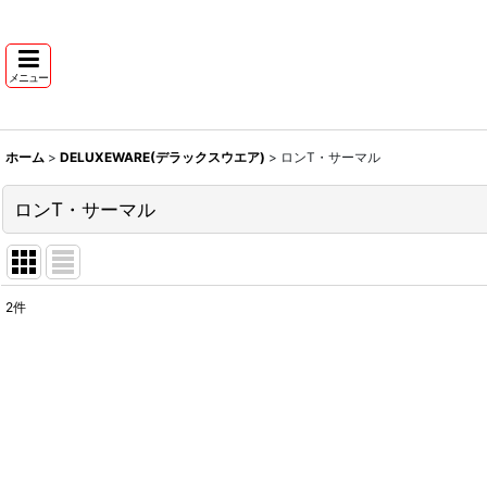
メニュー
ホーム
>
DELUXEWARE(デラックスウエア)
>
ロンT・サーマル
ロンT・サーマル
2
件
表示数
:
並び順
: