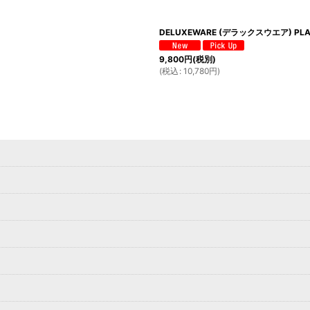
DELUXEWARE (デラックスウエア) PLAI
9,800
円
(税別)
(
税込
:
10,780
円
)