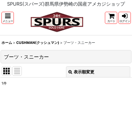
SPURS(スパーズ)群馬県伊勢崎の国産アメカジショップ
メニュー
カート
ログイン
ホーム
>
CUSHMAN(クッシュマン)
>
ブーツ・スニーカー
ブーツ・スニーカー
表示順変更
閉じる
1
件
表示数
:
並び順
:
絞り込む