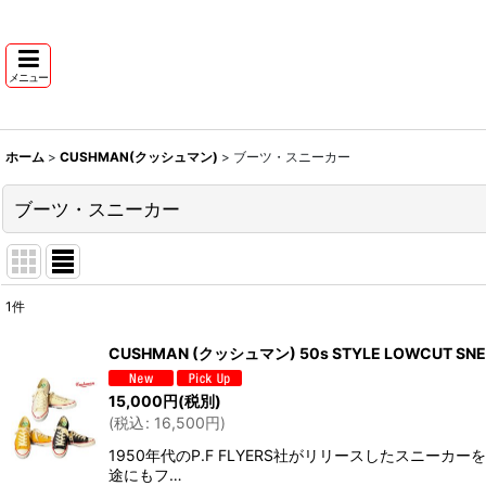
メニュー
ホーム
>
CUSHMAN(クッシュマン)
>
ブーツ・スニーカー
ブーツ・スニーカー
1
件
表示数
:
CUSHMAN (クッシュマン) 50s STYLE LOWCUT SN
並び順
:
15,000
円
(税別)
(
税込
:
16,500
円
)
1950年代のP.F FLYERS社がリリースしたス
途にもフ…