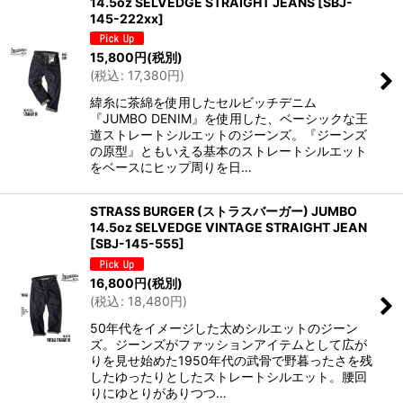
14.5oz SELVEDGE STRAIGHT JEANS
[
SBJ-
145-222xx
]
15,800
円
(税別)
(
税込
:
17,380
円
)
緯糸に茶綿を使用したセルビッチデニム
『JUMBO DENIM』を使用した、ベーシックな王
道ストレートシルエットのジーンズ。『ジーンズ
の原型』ともいえる基本のストレートシルエット
をベースにヒップ周りを日…
STRASS BURGER (ストラスバーガー) JUMBO
14.5oz SELVEDGE VINTAGE STRAIGHT JEAN
[
SBJ-145-555
]
16,800
円
(税別)
(
税込
:
18,480
円
)
50年代をイメージした太めシルエットのジーン
ズ。ジーンズがファッションアイテムとして広が
りを見せ始めた1950年代の武骨で野暮ったさを残
したゆったりとしたストレートシルエット。腰回
りにゆとりがありつつ…