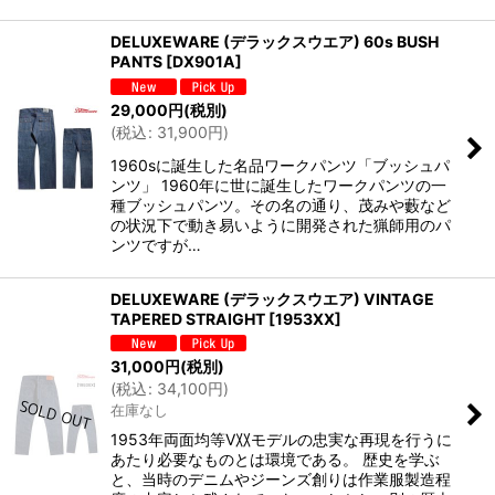
DELUXEWARE (デラックスウエア) 60s BUSH
PANTS
[
DX901A
]
29,000
円
(税別)
(
税込
:
31,900
円
)
1960sに誕生した名品ワークパンツ「ブッシュパ
ンツ」 1960年に世に誕生したワークパンツの一
種ブッシュパンツ。その名の通り、茂みや藪など
の状況下で動き易いように開発された猟師用のパ
ンツですが…
DELUXEWARE (デラックスウエア) VINTAGE
TAPERED STRAIGHT
[
1953XX
]
31,000
円
(税別)
(
税込
:
34,100
円
)
在庫なし
1953年両面均等V〷モデルの忠実な再現を行うに
あたり必要なものとは環境である。 歴史を学ぶ
と、当時のデニムやジーンズ創りは作業服製造程