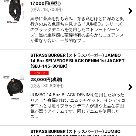
17,000
円
(税別)
(
税込
:
18,700
円
)
緯糸に茶綿を打ち込み、穿き込むほどに深みと奥
行きのある色落ちを見せる『JUMBO』シリーズ
のブラックデニムを使用したストレートジーン
ズ。黒の重厚感に茶綿特有の柔らかなニュアンス
が重なり合い、一般的なブ…
STRASS BURGER (ストラスバーガー) JAMBO
14.5oz SELVEDGE BLACK DENIM 1st JACKET
[
SBJ-145-301BK
]
28,000
円
(税別)
(
税込
:
30,800
円
)
JUMBO 14.5oz BLACK DENIMを使用したゆった
りとした身幅の1stデニムジャケット。インディゴ
デニムとは違うブラックデニムが纏う上品な雰囲
気が漂うアイテムです。同じデニムを使用した
ス…
STRASS BURGER (ストラスバーガー) JUMBO