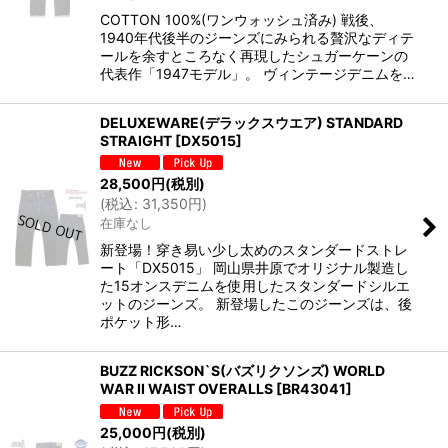
COTTON 100%(ワンウォッシュ済み) 戦後、
1940年代後半のジーンズにみられる贅沢なディテ
ールを余すところなく再現したシュガーケーンの
代表作「1947モデル」。 ヴィンテージデニムを…
DELUXEWARE(デラックスウエア) STANDARD
STRAIGHT
[
DX5015
]
28,500
円
(税別)
(
税込
:
31,350
円
)
在庫なし
新登場！穿き易い少し太めのスタンダードストレ
ート「DX5015」 岡山県井原でオリジナル製造し
た15オンスデニムを使用したスタンダードシルエ
ットのジーンズ。 新登場したこのジーンズは、後
ポケット形…
BUZZ RICKSON`S(バズリクソンズ) WORLD
WAR II WAIST OVERALLS
[
BR43041
]
25,000
円
(税別)