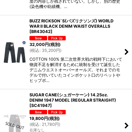
度の内容しか残されていない。しかし、別の歴史
(染色機や紡績機、…
BUZZ RICKSON`S(バズリクソンズ) WORLD
WAR II BLACK DENIM WAIST OVERALLS
[
BR43042
]
32,000
円
(税別)
(
税込
:
35,200
円
)
COTTON 100% 第二次世界大戦の戦時下において
物資不足を解消するために統制を受けて誕生した
デニムウエストオーバーオールズ。それまでのモ
デルで付いていたコインポケット口のリベットや
ヒップポ…
SUGAR CANE(シュガーケーン) 14.25oz.
DENIM 1947 MODEL (REGULAR STRAIGHT)
[
SC41947
]
19,800
円
(税別)
(
税込
:
21,780
円
)
在庫なし