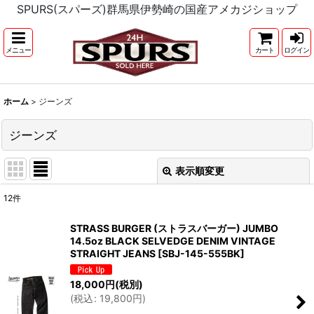
SPURS(スパーズ)群馬県伊勢崎の国産アメカジショップ
メニュー
カート
ログイン
ホーム
>
ジーンズ
ジーンズ
表示順変更
閉じる
12
件
表示数
:
STRASS BURGER (ストラスバーガー) JUMBO
14.5oz BLACK SELVEDGE DENIM VINTAGE
並び順
:
STRAIGHT JEANS
[
SBJ-145-555BK
]
18,000
円
(税別)
絞り込む
(
税込
:
19,800
円
)