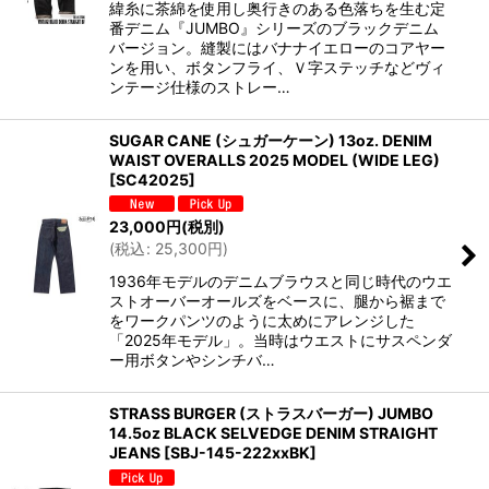
緯糸に茶綿を使用し奥行きのある色落ちを生む定
番デニム『JUMBO』シリーズのブラックデニム
バージョン。縫製にはバナナイエローのコアヤー
ンを用い、ボタンフライ、Ｖ字ステッチなどヴィ
ンテージ仕様のストレー…
SUGAR CANE (シュガーケーン) 13oz. DENIM
WAIST OVERALLS 2025 MODEL (WIDE LEG)
[
SC42025
]
23,000
円
(税別)
(
税込
:
25,300
円
)
1936年モデルのデニムブラウスと同じ時代のウエ
ストオーバーオールズをベースに、腿から裾まで
をワークパンツのように太めにアレンジした
「2025年モデル」。当時はウエストにサスペンダ
ー用ボタンやシンチバ…
STRASS BURGER (ストラスバーガー) JUMBO
14.5oz BLACK SELVEDGE DENIM STRAIGHT
JEANS
[
SBJ-145-222xxBK
]