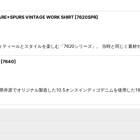
×SPURS VINTAGE WORK SHIRT
[
7620SPR
]
年リアルディティールとスタイルを楽しむ「7620シリーズ」。 当時と同じ
[
7640
]
山県井原でオリジナル製造した10.5オンスインディゴデニムを使用した1