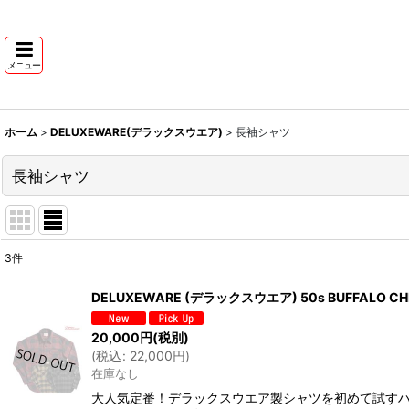
メニュー
ホーム
>
DELUXEWARE(デラックスウエア)
>
長袖シャツ
長袖シャツ
3
件
表示数
:
DELUXEWARE (デラックスウエア) 50s BUFFALO CH
並び順
:
20,000
円
(税別)
(
税込
:
22,000
円
)
在庫なし
大人気定番！デラックスウエア製シャツを初めて試すハ