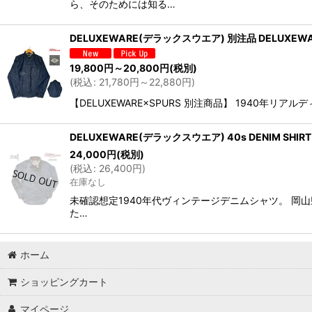
ら、そのためには知る…
DELUXEWARE(デラックスウエア) 別注品 DELUXEWARE
19,800
円
～20,800
円
(税別)
(
税込
:
21,780
円
～22,880
円
)
【DELUXEWARE×SPURS 別注商品】 1940
DELUXEWARE(デラックスウエア) 40s DENIM SHIRT
24,000
円
(税別)
(
税込
:
26,400
円
)
在庫なし
未確認想定1940年代ヴィンテージデニムシャツ。 岡
た…
ホーム
ショッピングカート
マイページ