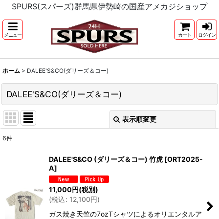
SPURS(スパーズ)群馬県伊勢崎の国産アメカジショップ
メニュー
カート
ログイン
ホーム
>
DALEE'S&CO(ダリーズ＆コー)
DALEE'S&CO(ダリーズ＆コー)
表示順変更
閉じる
6
件
サブカテゴリ
:
DALEE'S&CO (ダリーズ＆コー) 竹虎
[
ORT2025-
A
]
表示数
:
11,000
円
(税別)
(
税込
:
12,100
円
)
並び順
:
ガス焼き天竺の7ozTシャツによるオリエンタルア