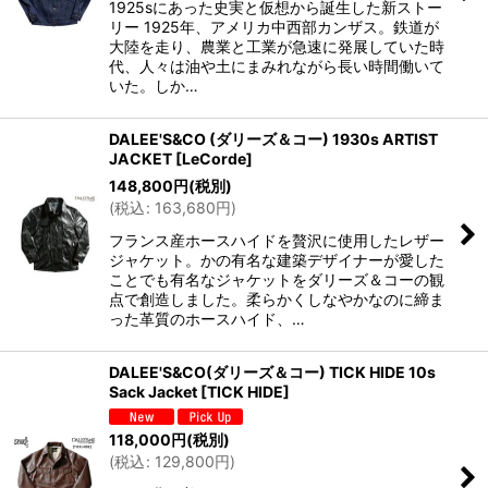
1925sにあった史実と仮想から誕生した新ストー
リー 1925年、アメリカ中西部カンザス。鉄道が
大陸を走り、農業と工業が急速に発展していた時
代、人々は油や土にまみれながら長い時間働いて
いた。しか…
DALEE'S&CO (ダリーズ＆コー) 1930s ARTIST
JACKET
[
LeCorde
]
148,800
円
(税別)
(
税込
:
163,680
円
)
フランス産ホースハイドを贅沢に使用したレザー
ジャケット。かの有名な建築デザイナーが愛した
ことでも有名なジャケットをダリーズ＆コーの観
点で創造しました。柔らかくしなやかなのに締ま
った革質のホースハイド、…
DALEE'S&CO(ダリーズ＆コー) TICK HIDE 10s
Sack Jacket
[
TICK HIDE
]
118,000
円
(税別)
(
税込
:
129,800
円
)