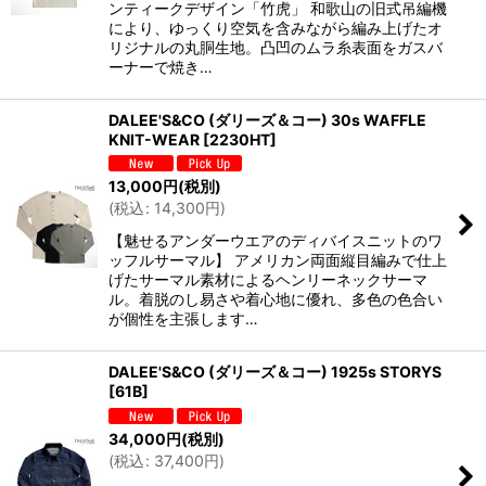
ンティークデザイン「竹虎」 和歌山の旧式吊編機
絞り込む
により、ゆっくり空気を含みながら編み上げたオ
リジナルの丸胴生地。凸凹のムラ糸表面をガスバ
ーナーで焼き…
DALEE'S&CO (ダリーズ＆コー) 30s WAFFLE
KNIT-WEAR
[
2230HT
]
13,000
円
(税別)
(
税込
:
14,300
円
)
【魅せるアンダーウエアのディバイスニットのワ
ッフルサーマル】 アメリカン両面縦目編みで仕上
げたサーマル素材によるヘンリーネックサーマ
ル。着脱のし易さや着心地に優れ、多色の色合い
が個性を主張します…
DALEE'S&CO (ダリーズ＆コー) 1925s STORYS
[
61B
]
34,000
円
(税別)
(
税込
:
37,400
円
)