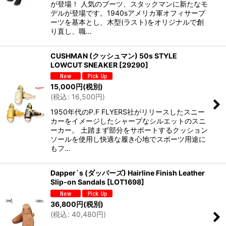
が登場！ 人気のブーツ、スタックマンに新たなモ
デルが登場です。1940sアメリカ軍オフィサーブ
ーツを基本とし、木型(ラスト)をオリジナルで創
り直し、職…
CUSHMAN (クッシュマン) 50s STYLE
LOWCUT SNEAKER
[
29290
]
15,000
円
(税別)
(
税込
:
16,500
円
)
1950年代のP.F FLYERS社がリリースしたスニー
カーをイメージしたシャープなシルエットのスニ
ーカー。 土踏まず部分をサポートするクッション
ソールを使用し快適な履き心地でスポーツ用途に
もフ…
Dapper`s (ダッパーズ) Hairline Finish Leather
Slip-on Sandals
[
LOT1698
]
36,800
円
(税別)
(
税込
:
40,480
円
)