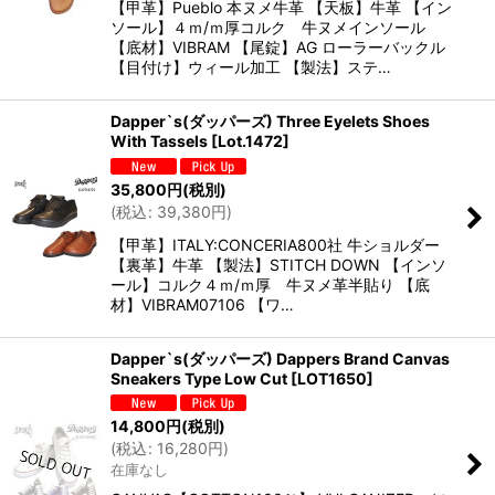
【甲革】Pueblo 本ヌメ牛革 【天板】牛革 【イン
ソール】４ｍ/ｍ厚コルク 牛ヌメインソール
【底材】VIBRAM 【尾錠】AG ローラーバックル
【目付け】ウィール加工 【製法】ステ…
Dapper`s(ダッパーズ) Three Eyelets Shoes
With Tassels
[
Lot.1472
]
35,800
円
(税別)
(
税込
:
39,380
円
)
【甲革】ITALY:CONCERIA800社 牛ショルダー
【裏革】牛革 【製法】STITCH DOWN 【インソ
ール】コルク４ｍ/ｍ厚 牛ヌメ革半貼り 【底
材】VIBRAM07106 【ワ…
Dapper`s(ダッパーズ) Dappers Brand Canvas
Sneakers Type Low Cut
[
LOT1650
]
14,800
円
(税別)
(
税込
:
16,280
円
)
在庫なし