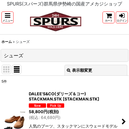
SPURS(スパーズ)群馬県伊勢崎の国産アメカジショップ
メニュー
カート
ログイン
ホーム
>
シューズ
シューズ
表示順変更
閉じる
5
件
表示数
:
DALEE'S&CO(ダリーズ＆コー)
STACKMAN.STK
[
STACKMAN.STK
]
並び順
:
58,800
円
(税別)
(
税込
:
64,680
円
)
絞り込む
人気のブーツ、スタックマンにスウェードモデル