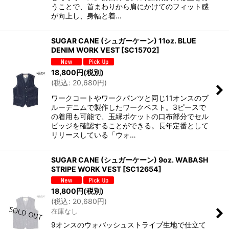
うことで、首まわりから肩にかけてのフィット感
が向上し、身幅と着…
SUGAR CANE (シュガーケーン) 11oz. BLUE
DENIM WORK VEST
[
SC15702
]
18,800
円
(税別)
(
税込
:
20,680
円
)
ワークコートやワークパンツと同じ11オンスのブ
ルーデニムで製作したワークベスト。3ピースで
の着用も可能で、玉縁ポケットの口布部分でセル
ビッジを確認することができる。長年定番として
リリースしている「ウォ…
SUGAR CANE (シュガーケーン) 9oz. WABASH
STRIPE WORK VEST
[
SC12654
]
18,800
円
(税別)
(
税込
:
20,680
円
)
在庫なし
9オンスのウォバッシュストライプ生地で仕立て