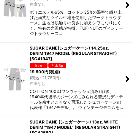
在庫なし
ポリエステル65%、コットン35%の混率で織り上
げた頑丈なツイル生地を使用したワークトラウザ
ース。生地は肌触りの良さに加えシワになりにく
く、特有の光沢感が特徴。TUF-NUTのヴィンテー
ジトラウザース…
SUGAR CANE(シュガーケーン) 14.25oz.
DENIM 1947 MODEL (REGULAR STRAIGHT)
[
SC41947
]
19,800
円
(税別)
(
税込
:
21,780
円
)
在庫なし
COTTON 100%(ワンウォッシュ済み) 戦後、
1940年代後半のジーンズにみられる贅沢なディテ
ールを余すところなく再現したシュガーケーンの
代表作「1947モデル」。 ヴィンテージデニムを…
SUGAR CANE (シュガーケーン) 13oz. WHITE
DENIM “1947 MODEL” (REGULAR STRAIGHT)
[
SC42560
]