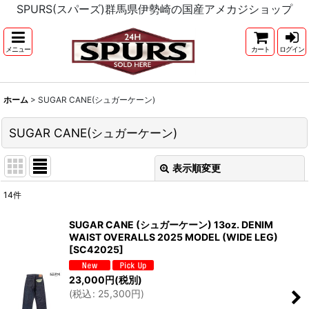
SPURS(スパーズ)群馬県伊勢崎の国産アメカジショップ
メニュー
カート
ログイン
ホーム
>
SUGAR CANE(シュガーケーン)
SUGAR CANE(シュガーケーン)
表示順変更
閉じる
14
件
サブカテゴリ
:
SUGAR CANE (シュガーケーン) 13oz. DENIM
WAIST OVERALLS 2025 MODEL (WIDE LEG)
表示数
:
[
SC42025
]
23,000
円
(税別)
並び順
:
(
税込
:
25,300
円
)