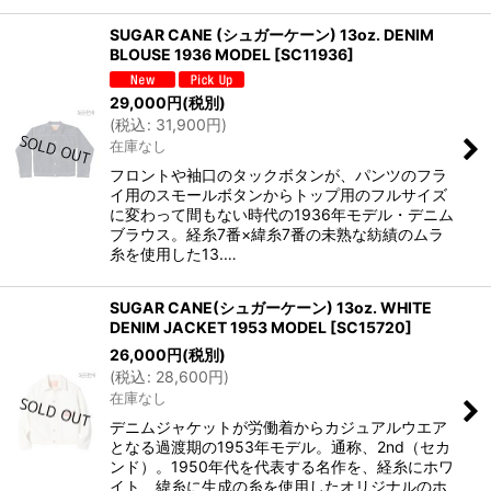
SUGAR CANE (シュガーケーン) 13oz. DENIM
BLOUSE 1936 MODEL
[
SC11936
]
29,000
円
(税別)
(
税込
:
31,900
円
)
在庫なし
フロントや袖口のタックボタンが、パンツのフラ
イ用のスモールボタンからトップ用のフルサイズ
に変わって間もない時代の1936年モデル・デニム
ブラウス。経糸7番×緯糸7番の未熟な紡績のムラ
糸を使用した13.…
SUGAR CANE(シュガーケーン) 13oz. WHITE
DENIM JACKET 1953 MODEL
[
SC15720
]
26,000
円
(税別)
(
税込
:
28,600
円
)
在庫なし
デニムジャケットが労働着からカジュアルウエア
となる過渡期の1953年モデル。通称、2nd（セカ
ンド）。1950年代を代表する名作を、経糸にホワ
イト、緯糸に生成の糸を使用したオリジナルのホ