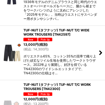
1936年モデルのデニムブラウスと同じ時代のウエ
絞り込む
ストオーバーオールズをベースに、腿から裾まで
をワークパンツのように太めにアレンジした
「2025年モデル」。当時はウエストにサスペンダ
ー用ボタンやシンチバ…
TUF-NUT (タフナッツ) TUF-NUT T/C WIDE
WORK TROUSERS
[
TN42597
]
13,000
円
(税別)
(
税込
:
14,300
円
)
ポリエステル65%、コットン35%の混率で織り上
げた頑丈なツイル生地を使用したワークトラウザ
ース。2022年より展開し、好評を得ている
TN42300のワイドシルエットタイプで、
TN42300の仕様はそ…
TUF-NUT (タフナッツ) TUF-NUT T/C WORK
TROUSERS
[
TN42300
]
12,000
円
(税別)
(
税込
:
13,200
円
)