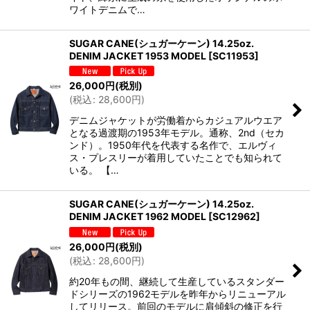
ワイトデニムで…
SUGAR CANE(シュガーケーン) 14.25oz.
DENIM JACKET 1953 MODEL
[
SC11953
]
26,000
円
(税別)
(
税込
:
28,600
円
)
デニムジャケットが労働着からカジュアルウエア
となる過渡期の1953年モデル。通称、2nd（セカ
ンド）。1950年代を代表する名作で、エルヴィ
ス・プレスリーが着用していたことでも知られて
いる。 【…
SUGAR CANE(シュガーケーン) 14.25oz.
DENIM JACKET 1962 MODEL
[
SC12962
]
26,000
円
(税別)
(
税込
:
28,600
円
)
約20年もの間、継続して生産しているスタンダー
ドシリーズの1962モデルを昨年からリニューアル
してリリース。前回のモデルに肩傾斜の修正を行