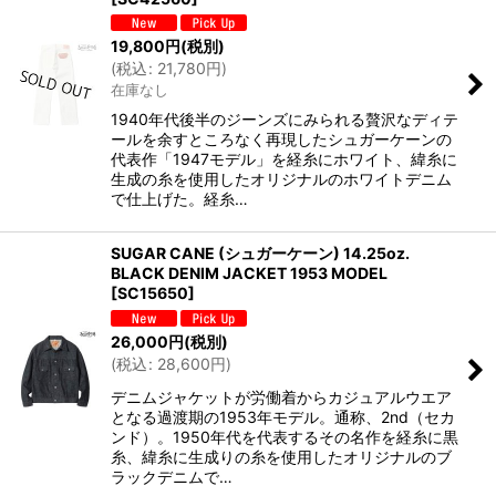
19,800
円
(税別)
(
税込
:
21,780
円
)
在庫なし
1940年代後半のジーンズにみられる贅沢なディテ
ールを余すところなく再現したシュガーケーンの
代表作「1947モデル」を経糸にホワイト、緯糸に
生成の糸を使用したオリジナルのホワイトデニム
で仕上げた。経糸…
SUGAR CANE (シュガーケーン) 14.25oz.
BLACK DENIM JACKET 1953 MODEL
[
SC15650
]
26,000
円
(税別)
(
税込
:
28,600
円
)
デニムジャケットが労働着からカジュアルウエア
となる過渡期の1953年モデル。通称、2nd（セカ
ンド）。1950年代を代表するその名作を経糸に黒
糸、緯糸に生成りの糸を使用したオリジナルのブ
ラックデニムで…