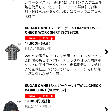
たワークベスト。 後身頃には11オンスのデニム生
地を使用している。 【ディテール詳細】 身頃に
打ち付けられたタックボタンはワークウエアなら
ではの…
SUGAR CANE (シュガーケーン) RAYON TWILL
CHECK WORK SHIRT
[
SC39726
]
14,800
円
(税別)
(
税込
:
16,280
円
)
20/1の太番手レーヨンを使用した、しっかりとし
た肉感のあるオンブレーチェックを使った両胸ポ
ケットの半袖ワークシャツ。裾脇部分は、マチ付
きで空環仕上げになっている。レーヨンらしい落
ち感は保ちながら、適…
SUGAR CANE (シュガーケーン) TWILL CHECK
WORK SHIRT
[
SC29557
]
19,800
円
(税別)
(
税込
:
21,780
円
)