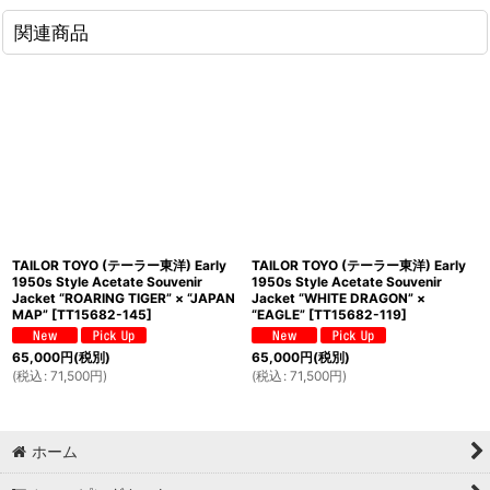
関連商品
TAILOR TOYO (テーラー東洋) Early
TAILOR TOYO (テーラー東洋) Early
1950s Style Acetate Souvenir
1950s Style Acetate Souvenir
Jacket “ROARING TIGER” × “JAPAN
Jacket “WHITE DRAGON” ×
MAP”
[
TT15682-145
]
“EAGLE”
[
TT15682-119
]
65,000
円
(税別)
65,000
円
(税別)
(
税込
:
71,500
円
)
(
税込
:
71,500
円
)
ホーム